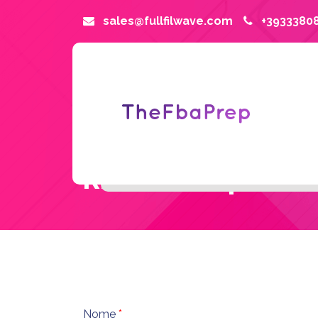
sales@fullfilwave.com
+3933380
Richiedi un preven
Nome