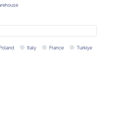
arehouse
Poland
Italy
France
Turkiye