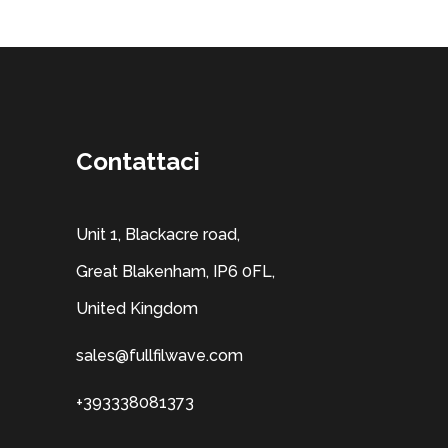
Contattaci
Unit 1, Blackacre road,
Great Blakenham, IP6 0FL,
United Kingdom
sales@fullfilwave.com
+393338081373