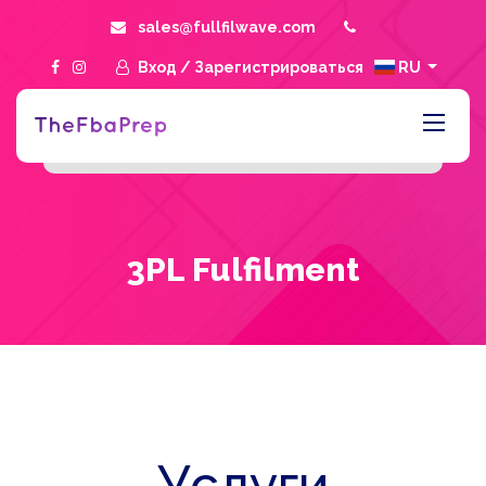
sales@fullfilwave.com
Вход
/
Зарегистрироваться
RU
3PL Fulfilment
Услуги