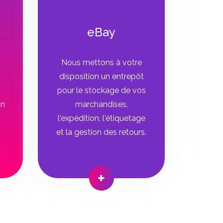
eBay
Nous mettons à votre
disposition un entrepôt
pour le stockage de vos
on
marchandises,
l'expédition, l'étiquetage
et la gestion des retours.