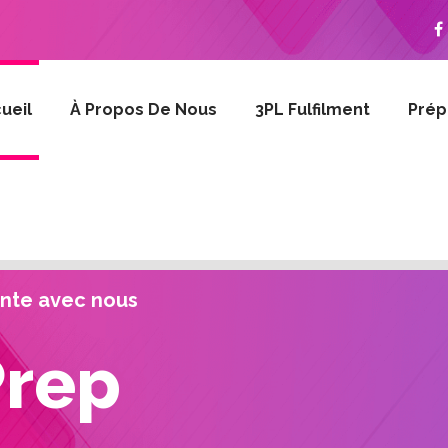
ueil
À Propos De Nous
3PL Fulfilment
Prép
nte avec nous
Prep