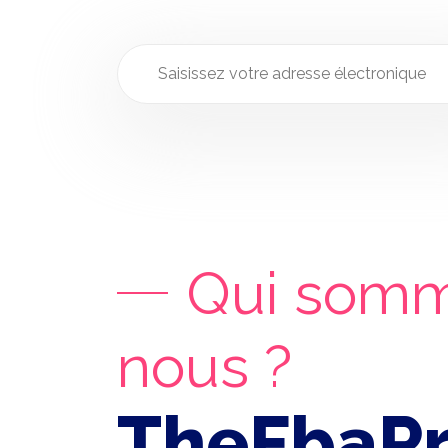
Qui som
nous ?
TheFbaP