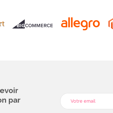
evoir
on par