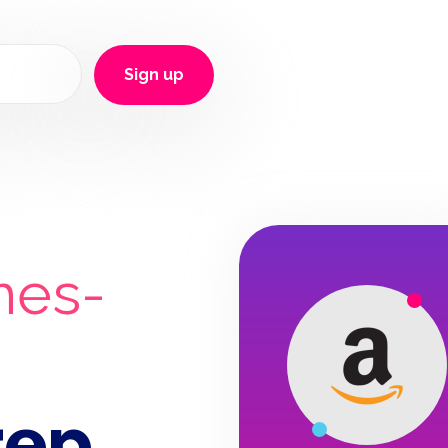
Sign up
mes-
rep